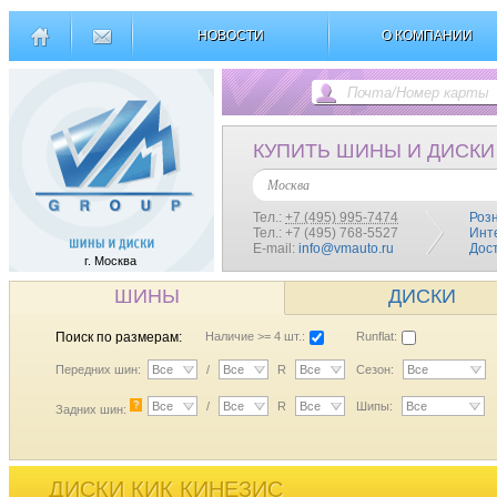
НОВОСТИ
О КОМПАНИИ
КУПИТЬ ШИНЫ И ДИСКИ
Москва
Тел.:
+7 (495) 995-7474
Роз
Тел.: +7 (495) 768-5527
Инт
E-mail:
info@vmauto.ru
Дос
г. Москва
ШИНЫ
ДИСКИ
Поиск по размерам:
Наличие >= 4 шт.:
Runflat:
Передних шин:
Все
/
Все
R
Все
Сезон:
Все
?
Все
/
Все
R
Все
Шипы:
Все
Задних шин:
ДИСКИ КИК КИНЕЗИС