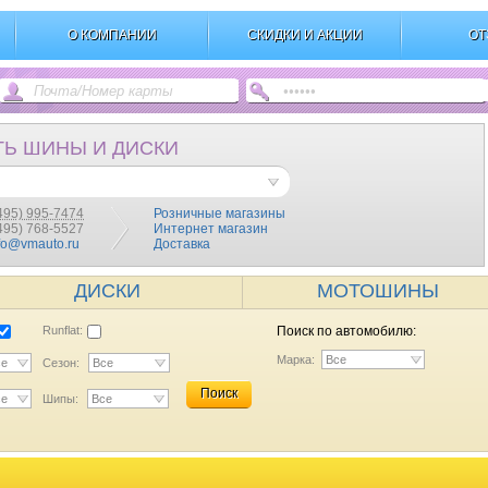
О КОМПАНИИ
СКИДКИ И АКЦИИ
ОТ
ТЬ ШИНЫ И ДИСКИ
495) 995-7474
Розничные магазины
(495) 768-5527
Интернет магазин
fo@vmauto.ru
Доставка
ДИСКИ
МОТОШИНЫ
Runflat:
Поиск по автомобилю:
Марка:
Все
се
Сезон:
Все
Поиск
се
Шипы:
Все