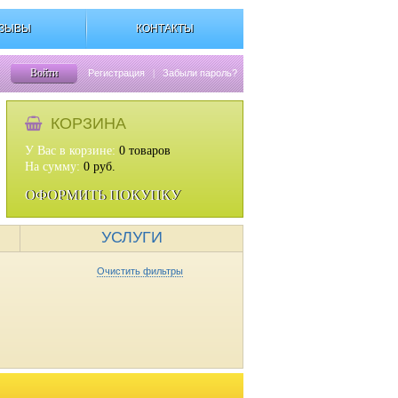
ЗЫВЫ
КОНТАКТЫ
Войти
Регистрация
|
Забыли пароль?
КОРЗИНА
У Вас в корзине:
0
товаров
На сумму:
0
руб.
ОФОРМИТЬ ПОКУПКУ
УСЛУГИ
Очистить фильтры