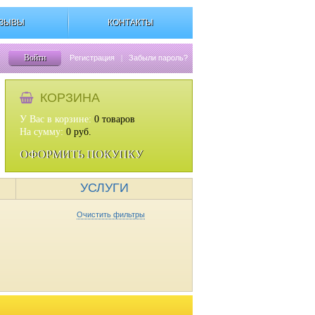
ЗЫВЫ
КОНТАКТЫ
Войти
Регистрация
|
Забыли пароль?
КОРЗИНА
У Вас в корзине:
0
товаров
На сумму:
0
руб.
ОФОРМИТЬ ПОКУПКУ
УСЛУГИ
Очистить фильтры