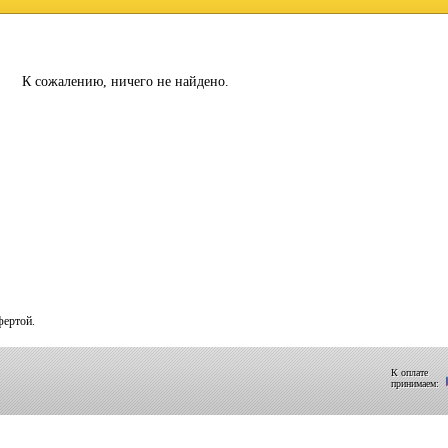
К сожалению, ничего не найдено.
фертой.
К оплате
принимаем: