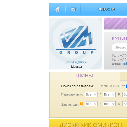
НОВОСТИ
КУПИ
Москва
Тел.:
+7 (
Тел.: +7 
E-mail:
in
г. Москва
ШИНЫ
Поиск по размерам:
Наличие >= 4 шт.:
Передних шин:
Все
/
Все
R
В
?
Все
/
Все
R
В
Задних шин:
ДИСКИ КИК ОМИКРОН