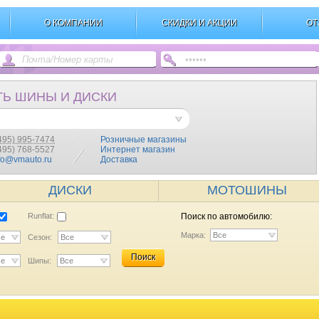
О КОМПАНИИ
СКИДКИ И АКЦИИ
ОТ
ТЬ ШИНЫ И ДИСКИ
495) 995-7474
Розничные магазины
(495) 768-5527
Интернет магазин
fo@vmauto.ru
Доставка
ДИСКИ
МОТОШИНЫ
Runflat:
Поиск по автомобилю:
Марка:
Все
се
Сезон:
Все
Поиск
се
Шипы:
Все