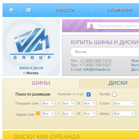
НОВОСТИ
О КОМПАНИИ
КУПИТЬ ШИНЫ И ДИСКИ
Москва
Тел.:
+7 (495) 995-7474
Роз
Тел.: +7 (495) 768-5527
Инт
E-mail:
info@vmauto.ru
Дос
г. Москва
ШИНЫ
ДИСКИ
Поиск по размерам:
Наличие >= 4 шт.:
Runflat:
Передних шин:
Все
/
Все
R
Все
Сезон:
Все
?
Все
/
Все
R
Все
Шипы:
Все
Задних шин:
ДИСКИ КИК ОРЕАНДА