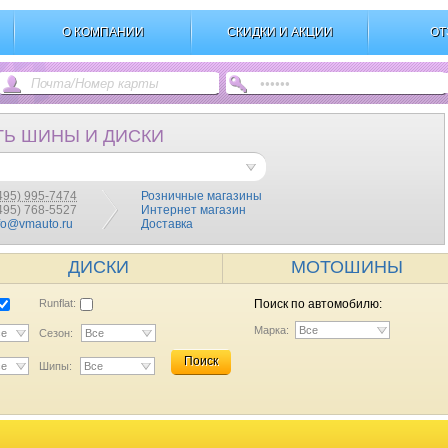
О КОМПАНИИ
СКИДКИ И АКЦИИ
ОТ
ТЬ ШИНЫ И ДИСКИ
495) 995-7474
Розничные магазины
(495) 768-5527
Интернет магазин
fo@vmauto.ru
Доставка
ДИСКИ
МОТОШИНЫ
Runflat:
Поиск по автомобилю:
Марка:
Все
се
Сезон:
Все
Поиск
се
Шипы:
Все