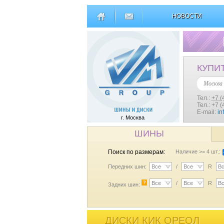
НОВОСТИ
КУПИ
Москва
Тел.:
+7 (
Тел.: +7 
E-mail:
in
г. Москва
ШИНЫ
Поиск по размерам:
Наличие >= 4 шт.:
Передних шин:
Все
/
Все
R
В
?
Все
/
Все
R
В
Задних шин:
ДИСКИ КИК ОРЕОЛ