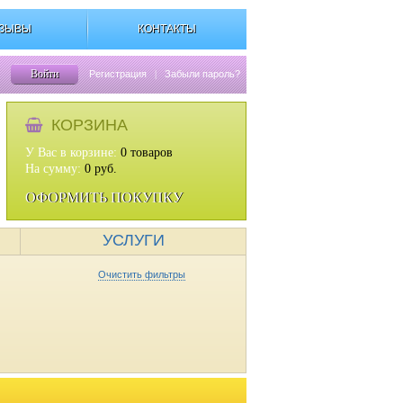
ЗЫВЫ
КОНТАКТЫ
Войти
Регистрация
|
Забыли пароль?
КОРЗИНА
У Вас в корзине:
0
товаров
На сумму:
0
руб.
ОФОРМИТЬ ПОКУПКУ
УСЛУГИ
Очистить фильтры