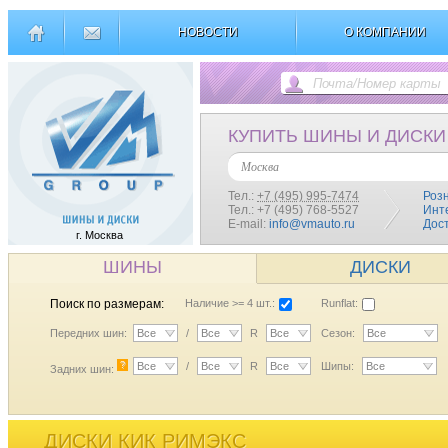
НОВОСТИ
О КОМПАНИИ
КУПИТЬ ШИНЫ И ДИСКИ
Москва
Тел.:
+7 (495) 995-7474
Роз
Тел.: +7 (495) 768-5527
Инт
E-mail:
info@vmauto.ru
Дос
г. Москва
ШИНЫ
ДИСКИ
Поиск по размерам:
Наличие >= 4 шт.:
Runflat:
Передних шин:
Все
/
Все
R
Все
Сезон:
Все
?
Все
/
Все
R
Все
Шипы:
Все
Задних шин:
ДИСКИ КИК РИМЭКС