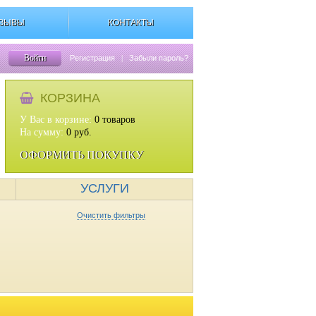
ЗЫВЫ
КОНТАКТЫ
Войти
Регистрация
|
Забыли пароль?
КОРЗИНА
У Вас в корзине:
0
товаров
На сумму:
0
руб.
ОФОРМИТЬ ПОКУПКУ
УСЛУГИ
Очистить фильтры