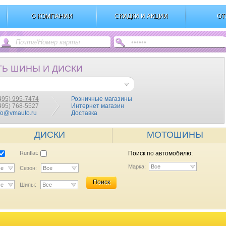
О КОМПАНИИ
СКИДКИ И АКЦИИ
ОТ
ТЬ ШИНЫ И ДИСКИ
495) 995-7474
Розничные магазины
(495) 768-5527
Интернет магазин
fo@vmauto.ru
Доставка
ДИСКИ
МОТОШИНЫ
Runflat:
Поиск по автомобилю:
Марка:
Все
се
Сезон:
Все
Поиск
се
Шипы:
Все