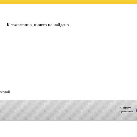
К сожалению, ничего не найдено.
фертой.
К оплате
принимаем: