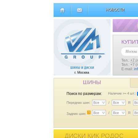
НОВОСТИ
КУПИ
Москва
Тел.:
+7 (
Тел.: +7 
E-mail:
in
г. Москва
ШИНЫ
Поиск по размерам:
Наличие >= 4 шт.:
Передних шин:
Все
/
Все
R
В
?
Все
/
Все
R
В
Задних шин:
ДИСКИ КИК РОДОС