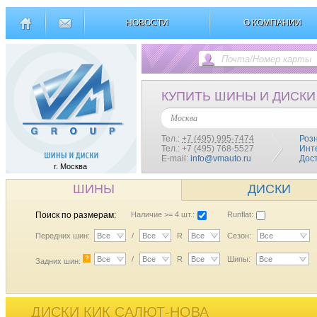
НОВОСТИ
О КОМПАНИИ
КУПИТЬ ШИНЫ И ДИСКИ
Москва
Тел.:
+7 (495) 995-7474
Роз
Тел.: +7 (495) 768-5527
Инт
E-mail:
info@vmauto.ru
Дос
г. Москва
ШИНЫ
ДИСКИ
Поиск по размерам:
Наличие >= 4 шт.:
Runflat:
Передних шин:
Все
/
Все
R
Все
Сезон:
Все
?
Все
/
Все
R
Все
Шипы:
Все
Задних шин:
ДИСКИ КИК САЛЮТ-НОВА