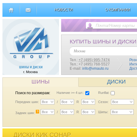
НОВОСТИ
О КОМПАНИИ
КУПИТЬ ШИНЫ И ДИСКИ
Москва
Тел.:
+7 (495) 995-7474
Роз
Тел.: +7 (495) 768-5527
Инт
E-mail:
info@vmauto.ru
Дос
г. Москва
ШИНЫ
ДИСКИ
Поиск по размерам:
Наличие >= 4 шт.:
Runflat:
Передних шин:
Все
/
Все
R
Все
Сезон:
Все
?
Все
/
Все
R
Все
Шипы:
Все
Задних шин:
ДИСКИ КИК СОНАР