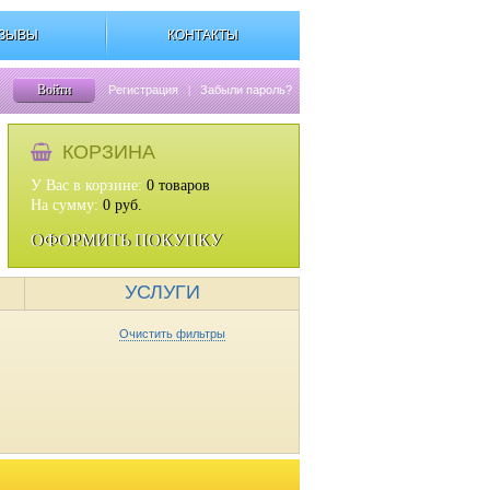
ЗЫВЫ
КОНТАКТЫ
Войти
Регистрация
|
Забыли пароль?
КОРЗИНА
У Вас в корзине:
0
товаров
На сумму:
0
руб.
ОФОРМИТЬ ПОКУПКУ
УСЛУГИ
Очистить фильтры