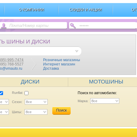
О КОМПАНИИ
СКИДКИ И АКЦИИ
ОТ
ТЬ ШИНЫ И ДИСКИ
495) 995-7474
Розничные магазины
(495) 768-5527
Интернет магазин
fo@vmauto.ru
Доставка
ДИСКИ
МОТОШИНЫ
Runflat:
Поиск по автомобилю:
Марка:
Все
се
Сезон:
Все
Поиск
се
Шипы:
Все