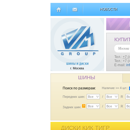
НОВОСТИ
КУПИ
Москва
Тел.:
+7 (
Тел.: +7 
E-mail:
in
г. Москва
ШИНЫ
Поиск по размерам:
Наличие >= 4 шт.:
Передних шин:
Все
/
Все
R
В
?
Все
/
Все
R
В
Задних шин:
ДИСКИ КИК ТИГР