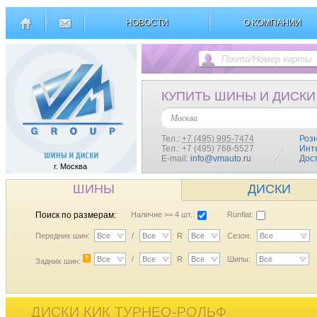
НОВОСТИ
О КОМПАНИИ
КУПИТЬ ШИНЫ И ДИСКИ
Москва
Тел.:
+7 (495) 995-7474
Роз
Тел.: +7 (495) 768-5527
Инт
E-mail:
info@vmauto.ru
Дос
г. Москва
ШИНЫ
ДИСКИ
Поиск по размерам:
Наличие >= 4 шт.:
Runflat:
Передних шин:
Все
/
Все
R
Все
Сезон:
Все
?
Все
/
Все
R
Все
Шипы:
Все
Задних шин:
ДИСКИ КИК ТУРНЕО-РОЛЬФ