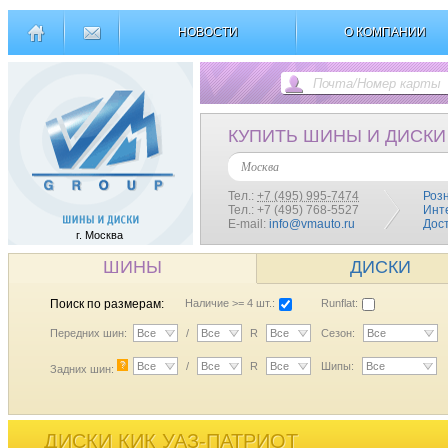
НОВОСТИ
О КОМПАНИИ
КУПИТЬ ШИНЫ И ДИСКИ
Москва
Тел.:
+7 (495) 995-7474
Роз
Тел.: +7 (495) 768-5527
Инт
E-mail:
info@vmauto.ru
Дос
г. Москва
ШИНЫ
ДИСКИ
Поиск по размерам:
Наличие >= 4 шт.:
Runflat:
Передних шин:
Все
/
Все
R
Все
Сезон:
Все
?
Все
/
Все
R
Все
Шипы:
Все
Задних шин:
ДИСКИ КИК УАЗ-ПАТРИОТ