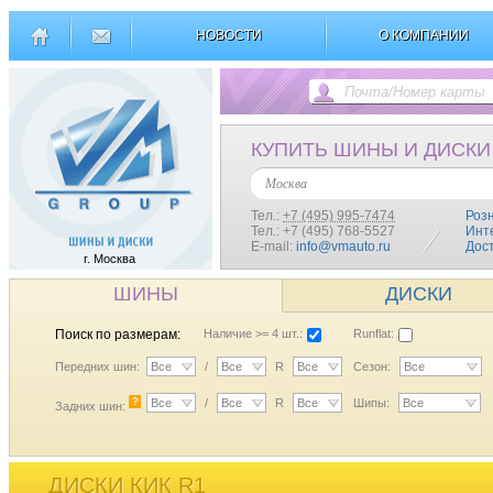
НОВОСТИ
О КОМПАНИИ
КУПИТЬ ШИНЫ И ДИСКИ
Москва
Тел.:
+7 (495) 995-7474
Роз
Тел.: +7 (495) 768-5527
Инт
E-mail:
info@vmauto.ru
Дос
г. Москва
ШИНЫ
ДИСКИ
Поиск по размерам:
Наличие >= 4 шт.:
Runflat:
Передних шин:
Все
/
Все
R
Все
Сезон:
Все
?
Все
/
Все
R
Все
Шипы:
Все
Задних шин:
ДИСКИ КИК R1