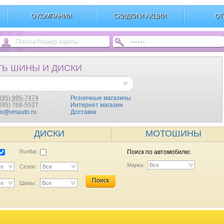
О КОМПАНИИ
СКИДКИ И АКЦИИ
ОТ
ТЬ ШИНЫ И ДИСКИ
495) 995-7474
Розничные магазины
(495) 768-5527
Интернет магазин
fo@vmauto.ru
Доставка
ДИСКИ
МОТОШИНЫ
Runflat:
Поиск по автомобилю:
Марка:
Все
се
Сезон:
Все
Поиск
се
Шипы:
Все