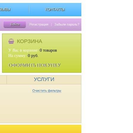
ЗЫВЫ
КОНТАКТЫ
Войти
Регистрация
|
Забыли пароль?
КОРЗИНА
У Вас в корзине:
0
товаров
На сумму:
0
руб.
ОФОРМИТЬ ПОКУПКУ
УСЛУГИ
Очистить фильтры