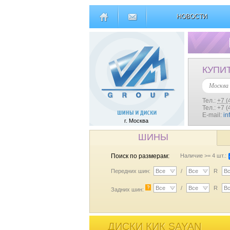
НОВОСТИ
КУПИ
Москва
Тел.:
+7 (
Тел.: +7 
E-mail:
in
г. Москва
ШИНЫ
Поиск по размерам:
Наличие >= 4 шт.:
Передних шин:
Все
/
Все
R
В
?
Все
/
Все
R
В
Задних шин:
ДИСКИ КИК SAYAN