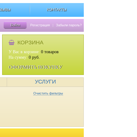
ЗЫВЫ
КОНТАКТЫ
Войти
Регистрация
|
Забыли пароль?
КОРЗИНА
У Вас в корзине:
0
товаров
На сумму:
0
руб.
ОФОРМИТЬ ПОКУПКУ
УСЛУГИ
Очистить фильтры