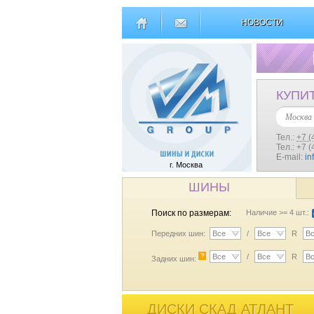
НОВОСТИ
КУПИ
Москва
Тел.:
+7 (
Тел.: +7 
E-mail:
in
г. Москва
ШИНЫ
Поиск по размерам:
Наличие >= 4 шт.:
Передних шин:
Все
/
Все
R
В
?
Все
/
Все
R
В
Задних шин:
ДИСКИ СКАД АТЛАНТ