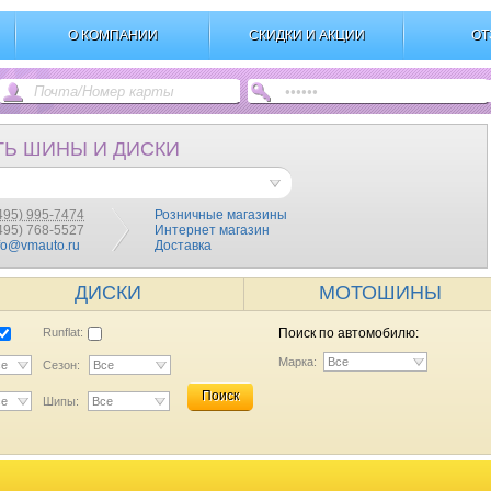
О КОМПАНИИ
СКИДКИ И АКЦИИ
ОТ
ТЬ ШИНЫ И ДИСКИ
495) 995-7474
Розничные магазины
(495) 768-5527
Интернет магазин
fo@vmauto.ru
Доставка
ДИСКИ
МОТОШИНЫ
Runflat:
Поиск по автомобилю:
Марка:
Все
се
Сезон:
Все
Поиск
се
Шипы:
Все