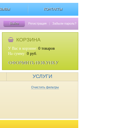
ЗЫВЫ
КОНТАКТЫ
Войти
Регистрация
|
Забыли пароль?
КОРЗИНА
У Вас в корзине:
0
товаров
На сумму:
0
руб.
ОФОРМИТЬ ПОКУПКУ
УСЛУГИ
Очистить фильтры