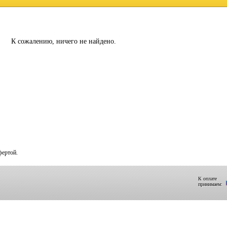
К сожалению, ничего не найдено.
фертой.
К оплате
принимаем: