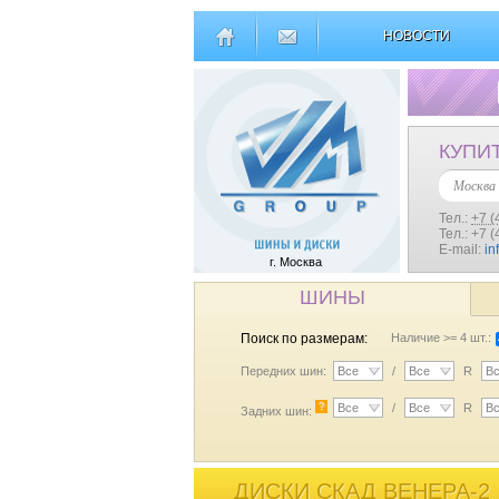
НОВОСТИ
КУПИ
Москва
Тел.:
+7 (
Тел.: +7 
E-mail:
in
г. Москва
ШИНЫ
Поиск по размерам:
Наличие >= 4 шт.:
Передних шин:
Все
/
Все
R
В
?
Все
/
Все
R
В
Задних шин:
ДИСКИ СКАД ВЕНЕРА-2