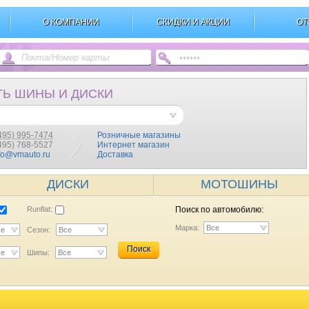
О КОМПАНИИ
СКИДКИ И АКЦИИ
ОТ
ТЬ ШИНЫ И ДИСКИ
495) 995-7474
Розничные магазины
(495) 768-5527
Интернет магазин
fo@vmauto.ru
Доставка
ДИСКИ
МОТОШИНЫ
Runflat:
Поиск по автомобилю:
Марка:
Все
се
Сезон:
Все
Поиск
се
Шипы:
Все