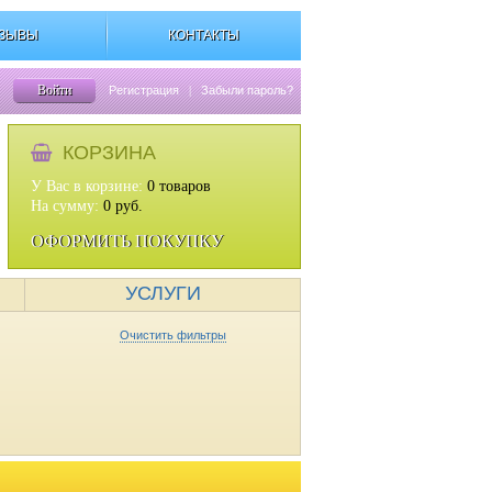
ЗЫВЫ
КОНТАКТЫ
Войти
Регистрация
|
Забыли пароль?
КОРЗИНА
У Вас в корзине:
0
товаров
На сумму:
0
руб.
ОФОРМИТЬ ПОКУПКУ
УСЛУГИ
Очистить фильтры