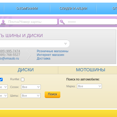
О КОМПАНИИ
СКИДКИ И АКЦИИ
ОТ
ТЬ ШИНЫ И ДИСКИ
495) 995-7474
Розничные магазины
(495) 768-5527
Интернет магазин
fo@vmauto.ru
Доставка
ДИСКИ
МОТОШИНЫ
Runflat:
Поиск по автомобилю:
Марка:
Все
се
Сезон:
Все
Поиск
се
Шипы:
Все