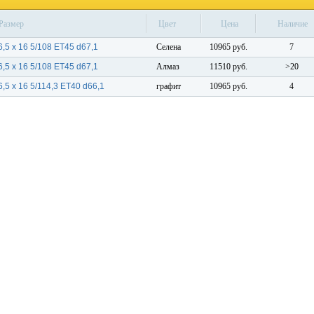
Размер
Цвет
Цена
Наличие
6,5 x 16 5/108 ET45 d67,1
Селена
10965 руб.
7
6,5 x 16 5/108 ET45 d67,1
Алмаз
11510 руб.
>20
6,5 x 16 5/114,3 ET40 d66,1
графит
10965 руб.
4