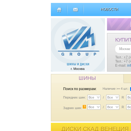
НОВОСТИ
КУПИ
Москва
Тел.:
+7 (
Тел.: +7 
E-mail:
in
г. Москва
ШИНЫ
Поиск по размерам:
Наличие >= 4 шт.:
Передних шин:
Все
/
Все
R
В
?
Все
/
Все
R
В
Задних шин:
ДИСКИ СКАД ВЕНЕЦИЯ