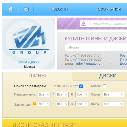
НОВОСТИ
О КОМПАНИИ
КУПИТЬ ШИНЫ И ДИСКИ
Москва
Тел.:
+7 (495) 995-7474
Роз
Тел.: +7 (495) 768-5527
Инт
E-mail:
info@vmauto.ru
Дос
г. Москва
ШИНЫ
ДИСКИ
Поиск по размерам:
Наличие >= 4 шт.:
Runflat:
Передних шин:
Все
/
Все
R
Все
Сезон:
Все
?
Все
/
Все
R
Все
Шипы:
Все
Задних шин:
ДИСКИ СКАД КЕНТАВР