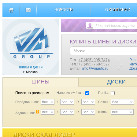
НОВОСТИ
О КОМПАНИИ
КУПИТЬ ШИНЫ И ДИСКИ
Москва
Тел.:
+7 (495) 995-7474
Роз
Тел.: +7 (495) 768-5527
Инт
E-mail:
info@vmauto.ru
Дос
г. Москва
ШИНЫ
ДИСКИ
Поиск по размерам:
Наличие >= 4 шт.:
Runflat:
Передних шин:
Все
/
Все
R
Все
Сезон:
Все
?
Все
/
Все
R
Все
Шипы:
Все
Задних шин:
ДИСКИ СКАД ЛИДЕР