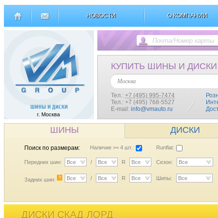
НОВОСТИ
О КОМПАНИИ
КУПИТЬ ШИНЫ И ДИСКИ
Москва
Тел.:
+7 (495) 995-7474
Роз
Тел.: +7 (495) 768-5527
Инт
E-mail:
info@vmauto.ru
Дос
г. Москва
ШИНЫ
ДИСКИ
Поиск по размерам:
Наличие >= 4 шт.:
Runflat:
Передних шин:
Все
/
Все
R
Все
Сезон:
Все
?
Все
/
Все
R
Все
Шипы:
Все
Задних шин:
ДИСКИ СКАД ЛОРД