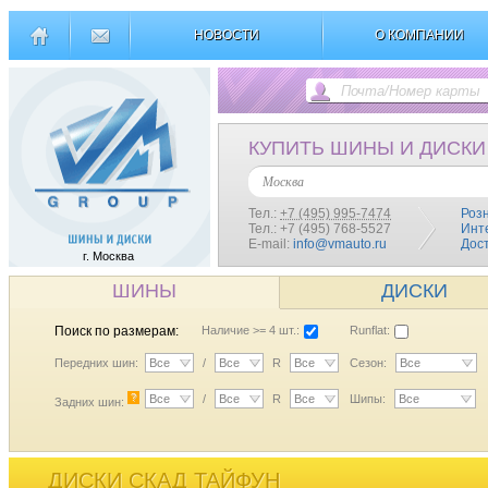
НОВОСТИ
О КОМПАНИИ
КУПИТЬ ШИНЫ И ДИСКИ
Москва
Тел.:
+7 (495) 995-7474
Роз
Тел.: +7 (495) 768-5527
Инт
E-mail:
info@vmauto.ru
Дос
г. Москва
ШИНЫ
ДИСКИ
Поиск по размерам:
Наличие >= 4 шт.:
Runflat:
Передних шин:
Все
/
Все
R
Все
Сезон:
Все
?
Все
/
Все
R
Все
Шипы:
Все
Задних шин:
ДИСКИ СКАД ТАЙФУН