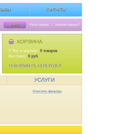
ЗЫВЫ
КОНТАКТЫ
Войти
Регистрация
|
Забыли пароль?
КОРЗИНА
У Вас в корзине:
0
товаров
На сумму:
0
руб.
ОФОРМИТЬ ПОКУПКУ
УСЛУГИ
Очистить фильтры