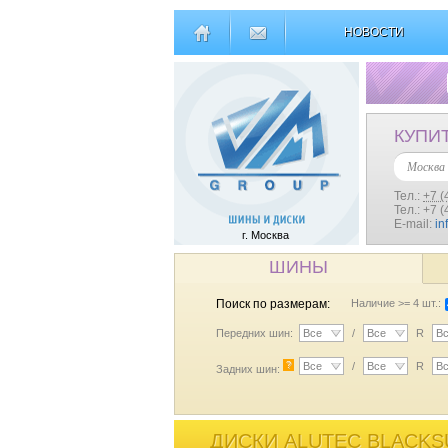
НОВОСТИ
КУПИ
Москва
Тел.:
+7 (
Тел.: +7 
E-mail:
in
г. Москва
ШИНЫ
Поиск по размерам:
Наличие >= 4 шт.:
Передних шин:
Все
/
Все
R
В
?
Все
/
Все
R
В
Задних шин:
ДИСКИ ALUTEC BLACKS