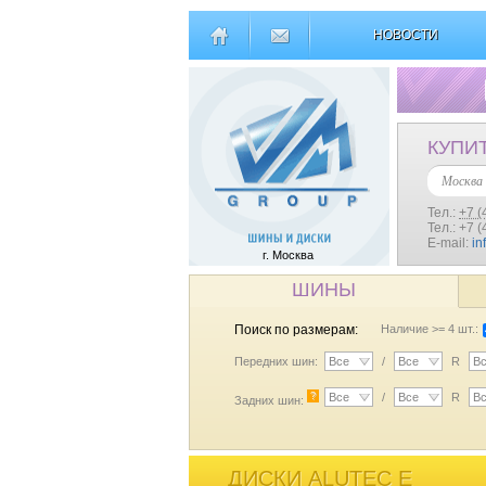
НОВОСТИ
КУПИ
Москва
Тел.:
+7 (
Тел.: +7 
E-mail:
in
г. Москва
ШИНЫ
Поиск по размерам:
Наличие >= 4 шт.:
Передних шин:
Все
/
Все
R
В
?
Все
/
Все
R
В
Задних шин:
ДИСКИ ALUTEC E