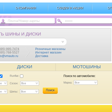
О КОМПАНИИ
СКИДКИ И АКЦИИ
ОТ
ТЬ ШИНЫ И ДИСКИ
495) 995-7474
Розничные магазины
(495) 768-5527
Интернет магазин
fo@vmauto.ru
Доставка
ДИСКИ
МОТОШИНЫ
Runflat:
Поиск по автомобилю:
Марка:
Все
се
Сезон:
Все
Поиск
се
Шипы:
Все