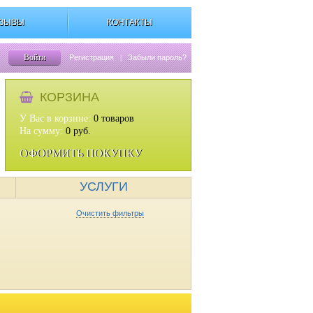
ЗЫВЫ
КОНТАКТЫ
Войти
Регистрация
|
Забыли пароль?
КОРЗИНА
У Вас в корзине:
0
товаров
На сумму:
0
руб.
ОФОРМИТЬ ПОКУПКУ
УСЛУГИ
Очистить фильтры