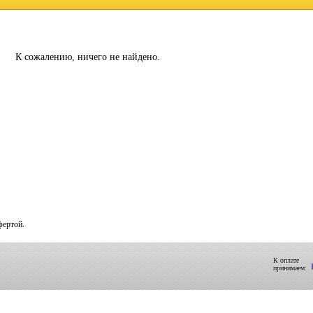
К сожалению, ничего не найдено.
фертой.
К оплате
принимаем: