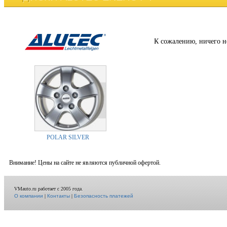
К сожалению, ничего н
POLAR SILVER
Внимание! Цены на сайте не являются публичной офертой.
VMauto.ru работает с 2005 года.
О компании
|
Контакты
|
Безопасность платежей