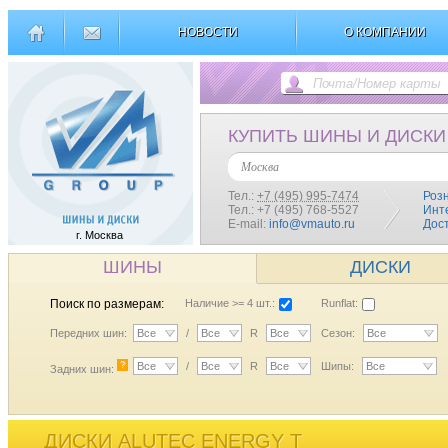
НОВОСТИ
О КОМПАНИИ
КУПИТЬ ШИНЫ И ДИСКИ
Москва
Тел.:
+7 (495) 995-7474
Роз
Тел.: +7 (495) 768-5527
Инт
E-mail:
info@vmauto.ru
Дос
г. Москва
ШИНЫ
ДИСКИ
Поиск по размерам:
Наличие >= 4 шт.:
Runflat:
Передних шин:
Все
/
Все
R
Все
Сезон:
Все
?
Все
/
Все
R
Все
Шипы:
Все
Задних шин:
ДИСКИ ALUTEC ENERGY T