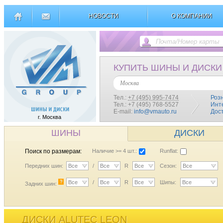
НОВОСТИ
О КОМПАНИИ
КУПИТЬ ШИНЫ И ДИСКИ
Москва
Тел.:
+7 (495) 995-7474
Роз
Тел.: +7 (495) 768-5527
Инт
E-mail:
info@vmauto.ru
Дос
г. Москва
ШИНЫ
ДИСКИ
Поиск по размерам:
Наличие >= 4 шт.:
Runflat:
Передних шин:
Все
/
Все
R
Все
Сезон:
Все
?
Все
/
Все
R
Все
Шипы:
Все
Задних шин:
ДИСКИ ALUTEC LEON