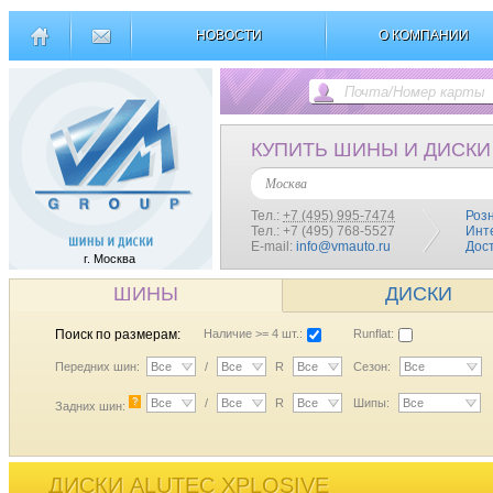
НОВОСТИ
О КОМПАНИИ
КУПИТЬ ШИНЫ И ДИСКИ
Москва
Тел.:
+7 (495) 995-7474
Роз
Тел.: +7 (495) 768-5527
Инт
E-mail:
info@vmauto.ru
Дос
г. Москва
ШИНЫ
ДИСКИ
Поиск по размерам:
Наличие >= 4 шт.:
Runflat:
Передних шин:
Все
/
Все
R
Все
Сезон:
Все
?
Все
/
Все
R
Все
Шипы:
Все
Задних шин:
ДИСКИ ALUTEC XPLOSIVE