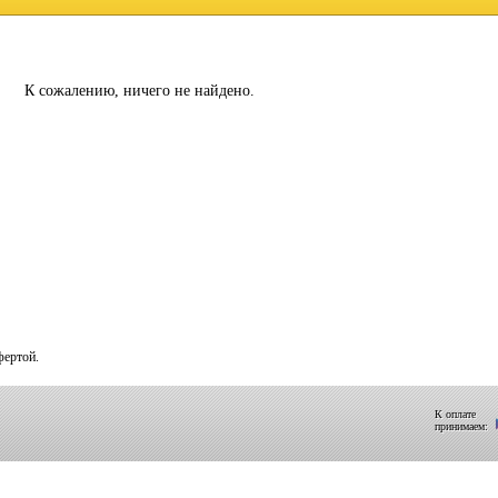
К сожалению, ничего не найдено.
фертой.
К оплате
принимаем: