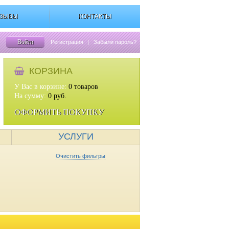
ЗЫВЫ
КОНТАКТЫ
Войти
Регистрация
|
Забыли пароль?
КОРЗИНА
У Вас в корзине:
0
товаров
На сумму:
0
руб.
ОФОРМИТЬ ПОКУПКУ
УСЛУГИ
Очистить фильтры