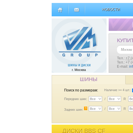
НОВОСТИ
КУПИ
Москва
Тел.:
+7 (
Тел.: +7 
E-mail:
in
г. Москва
ШИНЫ
Поиск по размерам:
Наличие >= 4 шт.:
Передних шин:
Все
/
Все
R
В
?
Все
/
Все
R
В
Задних шин:
ДИСКИ BBS CF