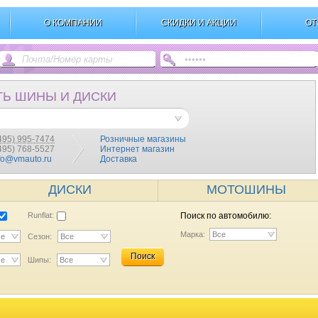
О КОМПАНИИ
СКИДКИ И АКЦИИ
ОТ
ТЬ ШИНЫ И ДИСКИ
495) 995-7474
Розничные магазины
(495) 768-5527
Интернет магазин
fo@vmauto.ru
Доставка
ДИСКИ
МОТОШИНЫ
Runflat:
Поиск по автомобилю:
Марка:
Все
се
Сезон:
Все
Поиск
се
Шипы:
Все