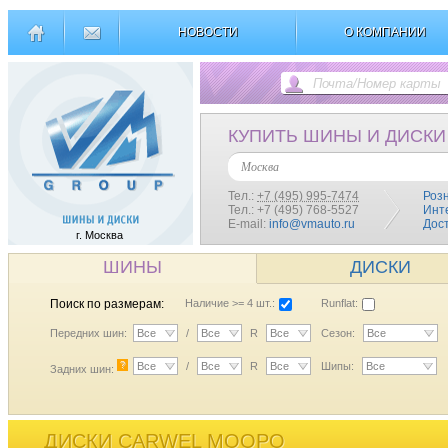
НОВОСТИ
О КОМПАНИИ
КУПИТЬ ШИНЫ И ДИСКИ
Москва
Тел.:
+7 (495) 995-7474
Роз
Тел.: +7 (495) 768-5527
Инт
E-mail:
info@vmauto.ru
Дос
г. Москва
ШИНЫ
ДИСКИ
Поиск по размерам:
Наличие >= 4 шт.:
Runflat:
Передних шин:
Все
/
Все
R
Все
Сезон:
Все
?
Все
/
Все
R
Все
Шипы:
Все
Задних шин:
ДИСКИ CARWEL МООРО