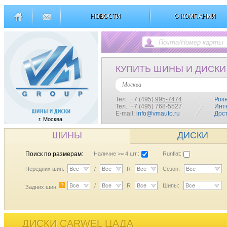
НОВОСТИ
О КОМПАНИИ
КУПИТЬ ШИНЫ И ДИСКИ
Москва
Тел.:
+7 (495) 995-7474
Роз
Тел.: +7 (495) 768-5527
Инт
E-mail:
info@vmauto.ru
Дос
г. Москва
ШИНЫ
ДИСКИ
Поиск по размерам:
Наличие >= 4 шт.:
Runflat:
Передних шин:
Все
/
Все
R
Все
Сезон:
Все
?
Все
/
Все
R
Все
Шипы:
Все
Задних шин:
ДИСКИ CARWEL ЦАДА