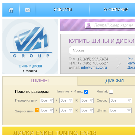
НОВОСТИ
О КОМПАНИИ
КУПИТЬ ШИНЫ И ДИСКИ
Москва
Тел.:
+7 (495) 995-7474
Роз
Тел.: +7 (495) 768-5527
Инт
E-mail:
info@vmauto.ru
Дос
г. Москва
ШИНЫ
ДИСКИ
Поиск по размерам:
Наличие >= 4 шт.:
Runflat:
Передних шин:
Все
/
Все
R
Все
Сезон:
Все
?
Все
/
Все
R
Все
Шипы:
Все
Задних шин:
ДИСКИ ENKEI TUNING FN-18