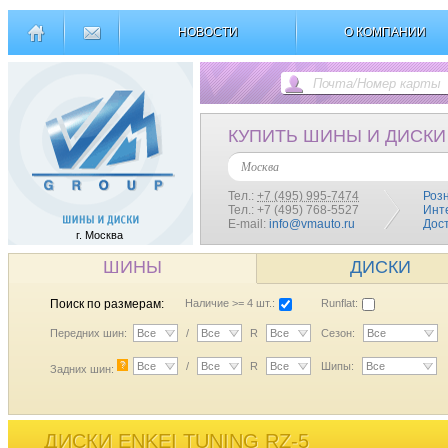
НОВОСТИ
О КОМПАНИИ
КУПИТЬ ШИНЫ И ДИСКИ
Москва
Тел.:
+7 (495) 995-7474
Роз
Тел.: +7 (495) 768-5527
Инт
E-mail:
info@vmauto.ru
Дос
г. Москва
ШИНЫ
ДИСКИ
Поиск по размерам:
Наличие >= 4 шт.:
Runflat:
Передних шин:
Все
/
Все
R
Все
Сезон:
Все
?
Все
/
Все
R
Все
Шипы:
Все
Задних шин:
ДИСКИ ENKEI TUNING RZ-5