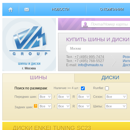
НОВОСТИ
О КОМПАНИИ
КУПИТЬ ШИНЫ И ДИСКИ
Москва
Тел.:
+7 (495) 995-7474
Роз
Тел.: +7 (495) 768-5527
Инт
E-mail:
info@vmauto.ru
Дос
г. Москва
ШИНЫ
ДИСКИ
Поиск по размерам:
Наличие >= 4 шт.:
Runflat:
Передних шин:
Все
/
Все
R
Все
Сезон:
Все
?
Все
/
Все
R
Все
Шипы:
Все
Задних шин:
ДИСКИ ENKEI TUNING SC23