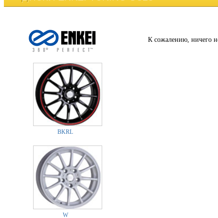
К сожалению, ничего н
BKRL
W