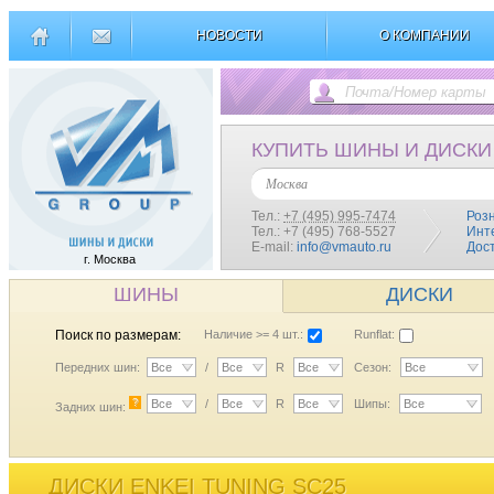
НОВОСТИ
О КОМПАНИИ
КУПИТЬ ШИНЫ И ДИСКИ
Москва
Тел.:
+7 (495) 995-7474
Роз
Тел.: +7 (495) 768-5527
Инт
E-mail:
info@vmauto.ru
Дос
г. Москва
ШИНЫ
ДИСКИ
Поиск по размерам:
Наличие >= 4 шт.:
Runflat:
Передних шин:
Все
/
Все
R
Все
Сезон:
Все
?
Все
/
Все
R
Все
Шипы:
Все
Задних шин:
ДИСКИ ENKEI TUNING SC25