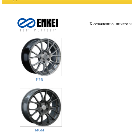
К сожалению, ничего н
HPB
MGM