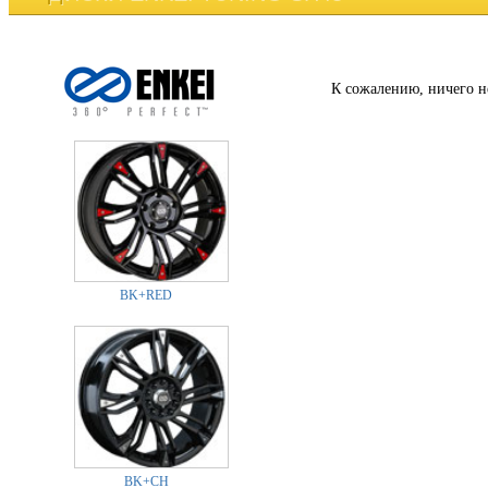
К сожалению, ничего н
BK+RED
BK+CH