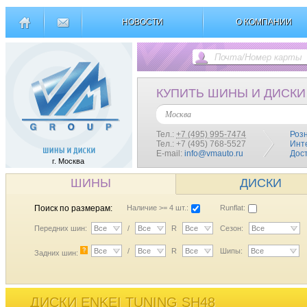
НОВОСТИ
О КОМПАНИИ
КУПИТЬ ШИНЫ И ДИСКИ
Москва
Тел.:
+7 (495) 995-7474
Роз
Тел.: +7 (495) 768-5527
Инт
E-mail:
info@vmauto.ru
Дос
г. Москва
ШИНЫ
ДИСКИ
Поиск по размерам:
Наличие >= 4 шт.:
Runflat:
Передних шин:
Все
/
Все
R
Все
Сезон:
Все
?
Все
/
Все
R
Все
Шипы:
Все
Задних шин:
ДИСКИ ENKEI TUNING SH48