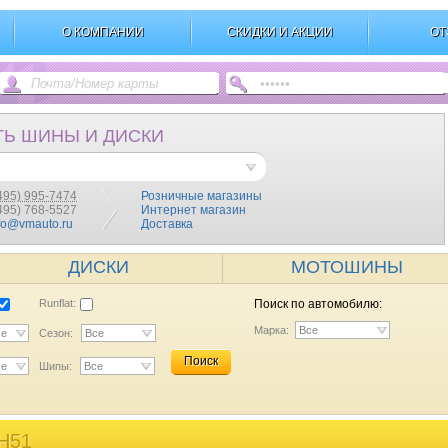
О КОМПАНИИ
СКИДКИ И АКЦИИ
ОТ
ТЬ ШИНЫ И ДИСКИ
495) 995-7474
Розничные магазины
(495) 768-5527
Интернет магазин
fo@vmauto.ru
Доставка
ДИСКИ
МОТОШИНЫ
Runflat:
Поиск по автомобилю:
Марка:
Все
се
Сезон:
Все
Поиск
се
Шипы:
Все
H51