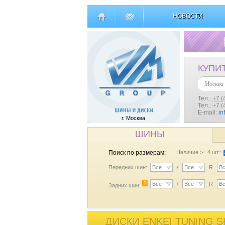
НОВОСТИ
КУПИ
Москва
Тел.:
+7 (
Тел.: +7 
E-mail:
in
г. Москва
ШИНЫ
Поиск по размерам:
Наличие >= 4 шт.:
Передних шин:
Все
/
Все
R
В
?
Все
/
Все
R
В
Задних шин:
ДИСКИ ENKEI TUNING S