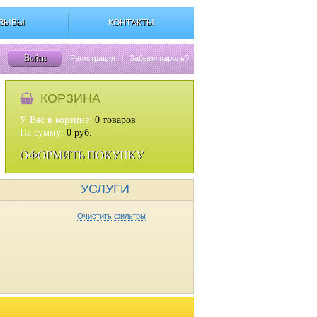
ЗЫВЫ
КОНТАКТЫ
Войти
Регистрация
|
Забыли пароль?
КОРЗИНА
У Вас в корзине:
0
товаров
На сумму:
0
руб.
ОФОРМИТЬ ПОКУПКУ
УСЛУГИ
Очистить фильтры