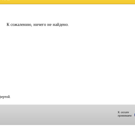
К сожалению, ничего не найдено.
фертой.
К оплате
принимаем: