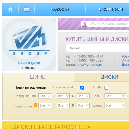
НОВОСТИ
О КОМПАНИИ
КУПИТЬ ШИНЫ И ДИСКИ
Москва
Тел.:
+7 (495) 995-7474
Роз
Тел.: +7 (495) 768-5527
Инт
E-mail:
info@vmauto.ru
Дос
г. Москва
ШИНЫ
ДИСКИ
Поиск по размерам:
Наличие >= 4 шт.:
Runflat:
Передних шин:
Все
/
Все
R
Все
Сезон:
Все
?
Все
/
Все
R
Все
Шипы:
Все
Задних шин:
ДИСКИ ETA BETA ROCHEL X