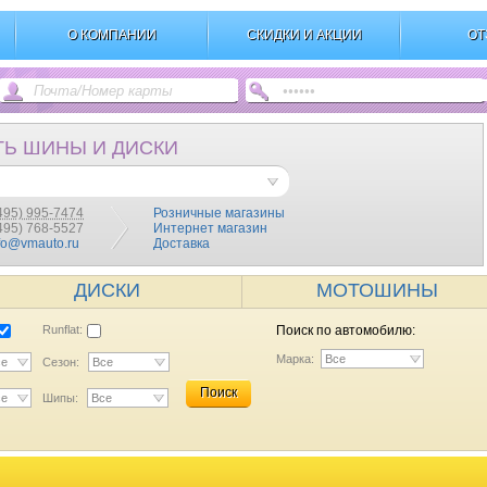
О КОМПАНИИ
СКИДКИ И АКЦИИ
ОТ
ТЬ ШИНЫ И ДИСКИ
495) 995-7474
Розничные магазины
(495) 768-5527
Интернет магазин
fo@vmauto.ru
Доставка
ДИСКИ
МОТОШИНЫ
Runflat:
Поиск по автомобилю:
Марка:
Все
се
Сезон:
Все
Поиск
се
Шипы:
Все