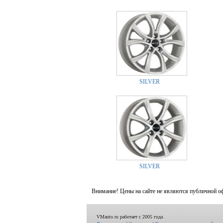
SILVER
SILVER
Внимание! Цены на сайте не являются публичной о
VMauto.ru работает с 2005 года.