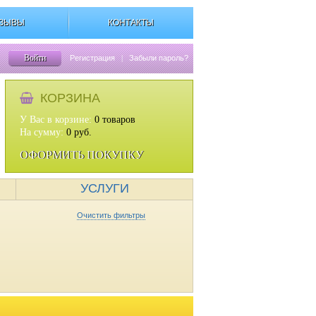
ЗЫВЫ
КОНТАКТЫ
Войти
Регистрация
|
Забыли пароль?
КОРЗИНА
У Вас в корзине:
0
товаров
На сумму:
0
руб.
ОФОРМИТЬ ПОКУПКУ
УСЛУГИ
Очистить фильтры