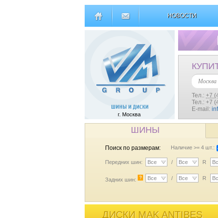
НОВОСТИ
КУПИ
Москва
Тел.:
+7 (
Тел.: +7 
E-mail:
in
г. Москва
ШИНЫ
Поиск по размерам:
Наличие >= 4 шт.:
Передних шин:
Все
/
Все
R
В
?
Все
/
Все
R
В
Задних шин:
ДИСКИ MAK ANTIBES