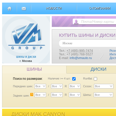
НОВОСТИ
О КОМПАНИИ
КУПИТЬ ШИНЫ И ДИСКИ
Москва
Тел.:
+7 (495) 995-7474
Роз
Тел.: +7 (495) 768-5527
Инт
E-mail:
info@vmauto.ru
Дос
г. Москва
ШИНЫ
ДИСКИ
Поиск по размерам:
Наличие >= 4 шт.:
Runflat:
Передних шин:
Все
/
Все
R
Все
Сезон:
Все
?
Все
/
Все
R
Все
Шипы:
Все
Задних шин:
ДИСКИ MAK CANYON