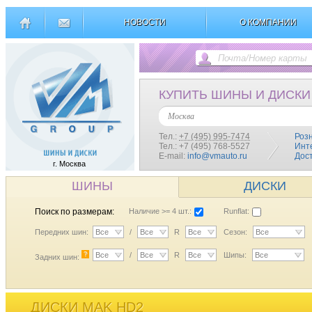
НОВОСТИ
О КОМПАНИИ
КУПИТЬ ШИНЫ И ДИСКИ
Москва
Тел.:
+7 (495) 995-7474
Роз
Тел.: +7 (495) 768-5527
Инт
E-mail:
info@vmauto.ru
Дос
г. Москва
ШИНЫ
ДИСКИ
Поиск по размерам:
Наличие >= 4 шт.:
Runflat:
Передних шин:
Все
/
Все
R
Все
Сезон:
Все
?
Все
/
Все
R
Все
Шипы:
Все
Задних шин:
ДИСКИ MAK HD2