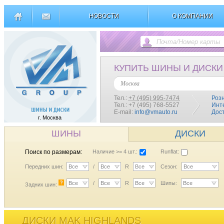
НОВОСТИ
О КОМПАНИИ
КУПИТЬ ШИНЫ И ДИСКИ
Москва
Тел.:
+7 (495) 995-7474
Роз
Тел.: +7 (495) 768-5527
Инт
E-mail:
info@vmauto.ru
Дос
г. Москва
ШИНЫ
ДИСКИ
Поиск по размерам:
Наличие >= 4 шт.:
Runflat:
Передних шин:
Все
/
Все
R
Все
Сезон:
Все
?
Все
/
Все
R
Все
Шипы:
Все
Задних шин:
ДИСКИ MAK HIGHLANDS