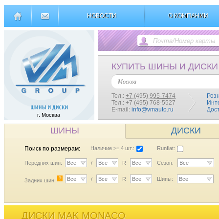
НОВОСТИ
О КОМПАНИИ
КУПИТЬ ШИНЫ И ДИСКИ
Москва
Тел.:
+7 (495) 995-7474
Роз
Тел.: +7 (495) 768-5527
Инт
E-mail:
info@vmauto.ru
Дос
г. Москва
ШИНЫ
ДИСКИ
Поиск по размерам:
Наличие >= 4 шт.:
Runflat:
Передних шин:
Все
/
Все
R
Все
Сезон:
Все
?
Все
/
Все
R
Все
Шипы:
Все
Задних шин:
ДИСКИ MAK MONACO