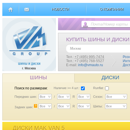
НОВОСТИ
О КОМПАНИИ
КУПИТЬ ШИНЫ И ДИСКИ
Москва
Тел.:
+7 (495) 995-7474
Роз
Тел.: +7 (495) 768-5527
Инт
E-mail:
info@vmauto.ru
Дос
г. Москва
ШИНЫ
ДИСКИ
Поиск по размерам:
Наличие >= 4 шт.:
Runflat:
Передних шин:
Все
/
Все
R
Все
Сезон:
Все
?
Все
/
Все
R
Все
Шипы:
Все
Задних шин:
ДИСКИ MAK VAN 5