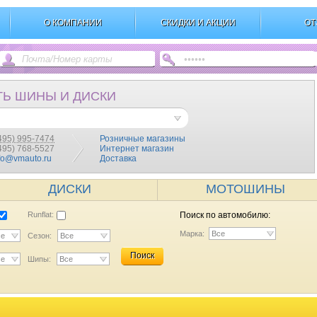
О КОМПАНИИ
СКИДКИ И АКЦИИ
ОТ
ТЬ ШИНЫ И ДИСКИ
495) 995-7474
Розничные магазины
(495) 768-5527
Интернет магазин
fo@vmauto.ru
Доставка
ДИСКИ
МОТОШИНЫ
Runflat:
Поиск по автомобилю:
Марка:
Все
се
Сезон:
Все
Поиск
се
Шипы:
Все