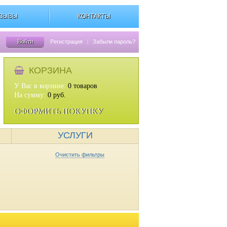
ЗЫВЫ
КОНТАКТЫ
Войти
Регистрация
|
Забыли пароль?
КОРЗИНА
У Вас в корзине:
0
товаров
На сумму:
0
руб.
ОФОРМИТЬ ПОКУПКУ
УСЛУГИ
Очистить фильтры