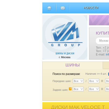
НОВОСТИ
КУПИ
Москва
Тел.:
+7 (
Тел.: +7 
E-mail:
in
г. Москва
ШИНЫ
Поиск по размерам:
Наличие >= 4 шт.:
Передних шин:
Все
/
Все
R
В
?
Все
/
Все
R
В
Задних шин:
ДИСКИ MAK VELOCE T