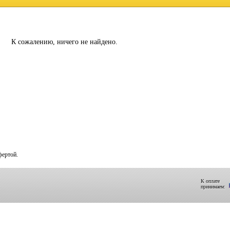
К сожалению, ничего не найдено.
фертой.
К оплате
принимаем: