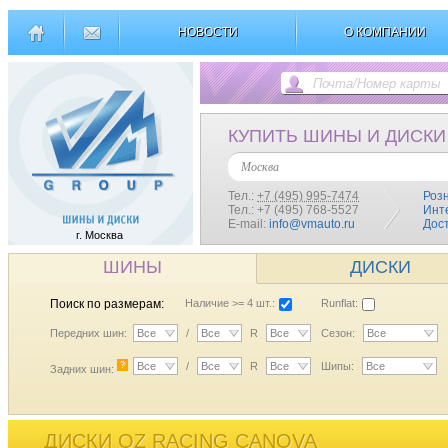
НОВОСТИ
О КОМПАНИИ
КУПИТЬ ШИНЫ И ДИСКИ
Москва
Тел.:
+7 (495) 995-7474
Роз
Тел.: +7 (495) 768-5527
Инт
E-mail:
info@vmauto.ru
Дос
г. Москва
ШИНЫ
ДИСКИ
Поиск по размерам:
Наличие >= 4 шт.:
Runflat:
Передних шин:
Все
/
Все
R
Все
Сезон:
Все
?
Все
/
Все
R
Все
Шипы:
Все
Задних шин:
ДИСКИ OZ RACING CANOVA