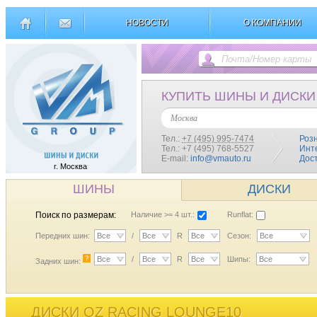
НОВОСТИ
О КОМПАНИИ
КУПИТЬ ШИНЫ И ДИСКИ
Москва
Тел.:
+7 (495) 995-7474
Роз
Тел.: +7 (495) 768-5527
Инт
E-mail:
info@vmauto.ru
Дос
г. Москва
ШИНЫ
ДИСКИ
Поиск по размерам:
Наличие >= 4 шт.:
Runflat:
Передних шин:
Все
/
Все
R
Все
Сезон:
Все
?
Все
/
Все
R
Все
Шипы:
Все
Задних шин:
ДИСКИ OZ RACING LOUNGE10