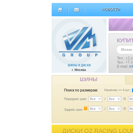
НОВОСТИ
КУПИ
Москва
Тел.:
+7 (
Тел.: +7 
E-mail:
in
г. Москва
ШИНЫ
Поиск по размерам:
Наличие >= 4 шт.:
Передних шин:
Все
/
Все
R
В
?
Все
/
Все
R
В
Задних шин:
ДИСКИ OZ RACING LOU