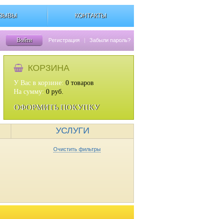
ЗЫВЫ
КОНТАКТЫ
Войти
Регистрация
|
Забыли пароль?
КОРЗИНА
У Вас в корзине:
0
товаров
На сумму:
0
руб.
ОФОРМИТЬ ПОКУПКУ
УСЛУГИ
Очистить фильтры