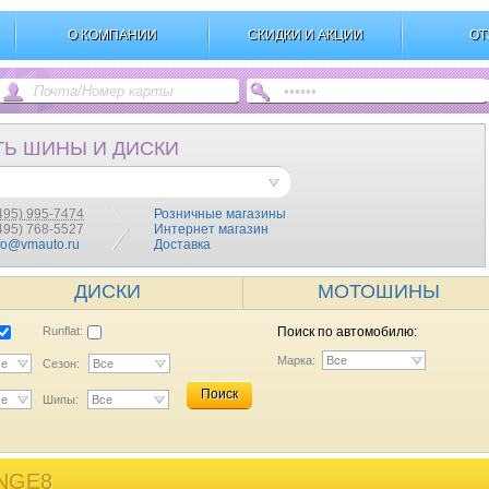
О КОМПАНИИ
СКИДКИ И АКЦИИ
ОТ
ТЬ ШИНЫ И ДИСКИ
495) 995-7474
Розничные магазины
(495) 768-5527
Интернет магазин
fo@vmauto.ru
Доставка
ДИСКИ
МОТОШИНЫ
Runflat:
Поиск по автомобилю:
Марка:
Все
се
Сезон:
Все
Поиск
се
Шипы:
Все
NGE8