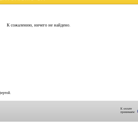
К сожалению, ничего не найдено.
фертой.
К оплате
принимаем: