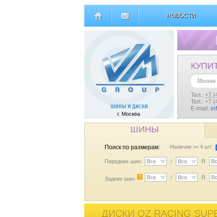
НОВОСТИ
КУПИ
Москва
Тел.:
+7 (
Тел.: +7 
E-mail:
in
г. Москва
ШИНЫ
Поиск по размерам:
Наличие >= 4 шт.:
Передних шин:
Все
/
Все
R
В
?
Все
/
Все
R
В
Задних шин:
ДИСКИ OZ RACING SUP