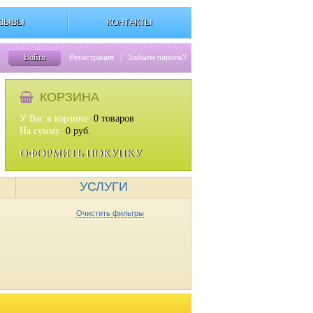
ЗЫВЫ
КОНТАКТЫ
Войти
Регистрация
|
Забыли пароль?
КОРЗИНА
У Вас в корзине:
0
товаров
На сумму:
0
руб.
ОФОРМИТЬ ПОКУПКУ
УСЛУГИ
Очистить фильтры