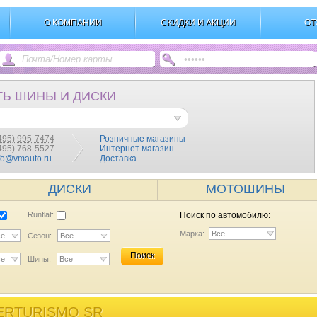
О КОМПАНИИ
СКИДКИ И АКЦИИ
ОТ
ТЬ ШИНЫ И ДИСКИ
495) 995-7474
Розничные магазины
(495) 768-5527
Интернет магазин
fo@vmauto.ru
Доставка
ДИСКИ
МОТОШИНЫ
Runflat:
Поиск по автомобилю:
Марка:
Все
се
Сезон:
Все
Поиск
се
Шипы:
Все
ERTURISMO SR