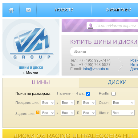
НОВОСТИ
О КОМПАНИИ
КУПИТЬ ШИНЫ И ДИСКИ
Москва
Тел.:
+7 (495) 995-7474
Роз
Тел.: +7 (495) 768-5527
Инт
E-mail:
info@vmauto.ru
Дос
г. Москва
ШИНЫ
ДИСКИ
Поиск по размерам:
Наличие >= 4 шт.:
Runflat:
Передних шин:
Все
/
Все
R
Все
Сезон:
Все
?
Все
/
Все
R
Все
Шипы:
Все
Задних шин:
ДИСКИ OZ RACING ULTRALEGGERA HLT