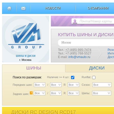
НОВОСТИ
О КОМПАНИИ
КУПИТЬ ШИНЫ И ДИСКИ
Москва
Тел.:
+7 (495) 995-7474
Роз
Тел.: +7 (495) 768-5527
Инт
E-mail:
info@vmauto.ru
Дос
г. Москва
ШИНЫ
ДИСКИ
Поиск по размерам:
Наличие >= 4 шт.:
Runflat:
Передних шин:
Все
/
Все
R
Все
Сезон:
Все
?
Все
/
Все
R
Все
Шипы:
Все
Задних шин:
ДИСКИ RC DESIGN RCD17