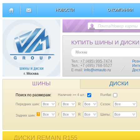
НОВОСТИ
О КОМПАНИИ
КУПИТЬ ШИНЫ И ДИСКИ
Москва
Тел.:
+7 (495) 995-7474
Роз
Тел.: +7 (495) 768-5527
Инт
E-mail:
info@vmauto.ru
Дос
г. Москва
ШИНЫ
ДИСКИ
Поиск по размерам:
Наличие >= 4 шт.:
Runflat:
Передних шин:
Все
/
Все
R
Все
Сезон:
Все
?
Все
/
Все
R
Все
Шипы:
Все
Задних шин:
ДИСКИ REMAIN R155